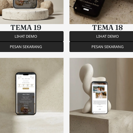
TEMA 19
TEMA 18
LIHAT DEMO
LIHAT DEMO
PESAN SEKARANG
PESAN SEKARANG