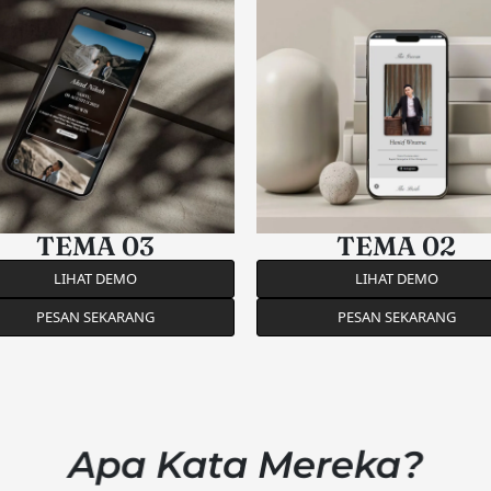
TEMA 03
TEMA 02
LIHAT DEMO
LIHAT DEMO
PESAN SEKARANG
PESAN SEKARANG
Apa Kata Mereka?