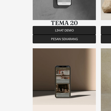
TEMA 20
LIHAT DEMO
PESAN SEKARANG