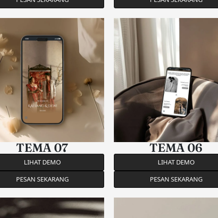
TEMA 07
TEMA 06
LIHAT DEMO
LIHAT DEMO
PESAN SEKARANG
PESAN SEKARANG