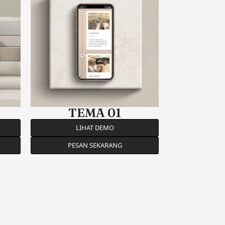
TEMA 01
LIHAT DEMO
PESAN SEKARANG