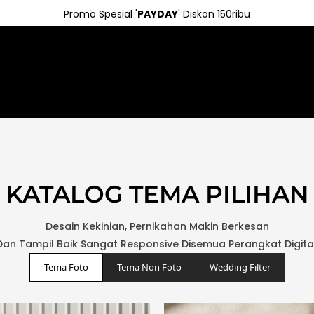
Promo Spesial '
PAYDAY
' Diskon 150ribu
KATALOG TEMA PILIHAN
Desain Kekinian, Pernikahan Makin Berkesan
Dan Tampil Baik Sangat Responsive Disemua Perangkat Digital
Tema Foto
Tema Non Foto
Wedding Filter