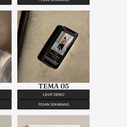
TEMA 05
LIHAT DEMO
PESAN SEKARANG