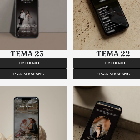
TEMA 23
TEMA 22
LIHAT DEMO
LIHAT DEMO
PESAN SEKARANG
PESAN SEKARANG