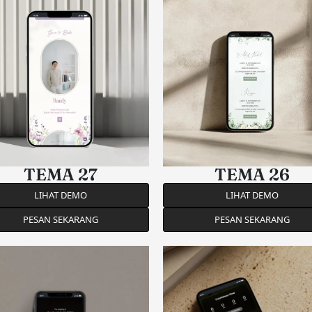
TEMA 27
TEMA 26
LIHAT DEMO
LIHAT DEMO
PESAN SEKARANG
PESAN SEKARANG