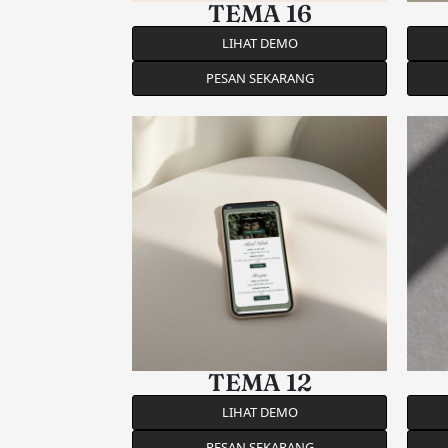
TEMA 16
LIHAT DEMO
PESAN SEKARANG
TEMA 12
LIHAT DEMO
PESAN SEKARANG