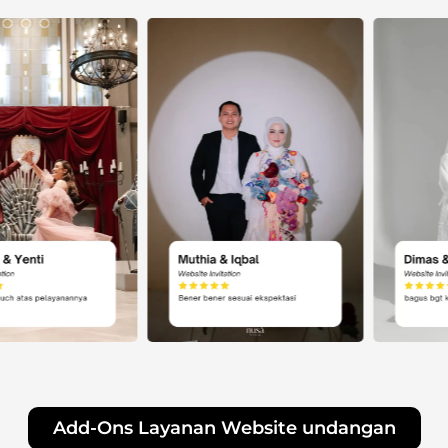
Add-Ons Layanan Website undangan